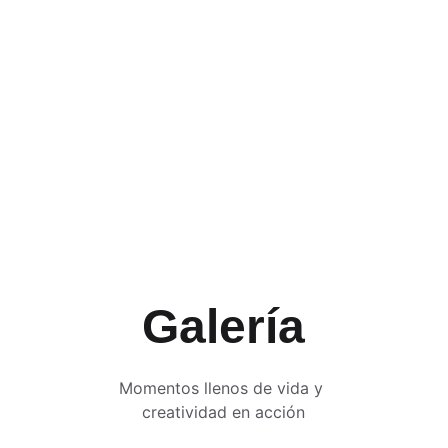
→
Ocio
Deportes
→
Galería
Momentos llenos de vida y 
creatividad en acción